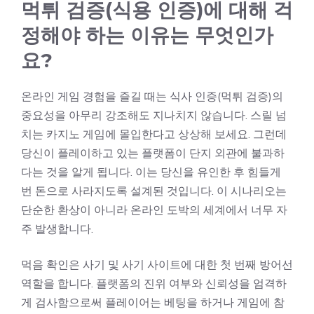
먹튀 검증(식용 인증)에 대해 걱
정해야 하는 이유는 무엇인가
요?
온라인 게임 경험을 즐길 때는 식사 인증(먹튀 검증)의
중요성을 아무리 강조해도 지나치지 않습니다. 스릴 넘
치는 카지노 게임에 몰입한다고 상상해 보세요. 그런데
당신이 플레이하고 있는 플랫폼이 단지 외관에 불과하
다는 것을 알게 됩니다. 이는 당신을 유인한 후 힘들게
번 돈으로 사라지도록 설계된 것입니다. 이 시나리오는
단순한 환상이 아니라 온라인 도박의 세계에서 너무 자
주 발생합니다.
먹음 확인은 사기 및 사기 사이트에 대한 첫 번째 방어선
역할을 합니다. 플랫폼의 진위 여부와 신뢰성을 엄격하
게 검사함으로써 플레이어는 베팅을 하거나 게임에 참