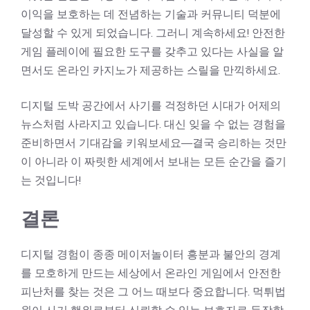
이익을 보호하는 데 전념하는 기술과 커뮤니티 덕분에
달성할 수 있게 되었습니다. 그러니 계속하세요! 안전한
게임 플레이에 필요한 도구를 갖추고 있다는 사실을 알
면서도 온라인 카지노가 제공하는 스릴을 만끽하세요.
디지털 도박 공간에서 사기를 걱정하던 시대가 어제의
뉴스처럼 사라지고 있습니다. 대신 잊을 수 없는 경험을
준비하면서 기대감을 키워보세요—결국 승리하는 것만
이 아니라 이 짜릿한 세계에서 보내는 모든 순간을 즐기
는 것입니다!
결론
디지털 경험이 종종
메이저놀이터
흥분과 불안의 경계
를 모호하게 만드는 세상에서 온라인 게임에서 안전한
피난처를 찾는 것은 그 어느 때보다 중요합니다. 먹튀법