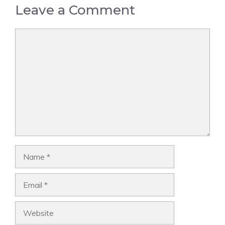
Leave a Comment
Comment
Name
Email
Website