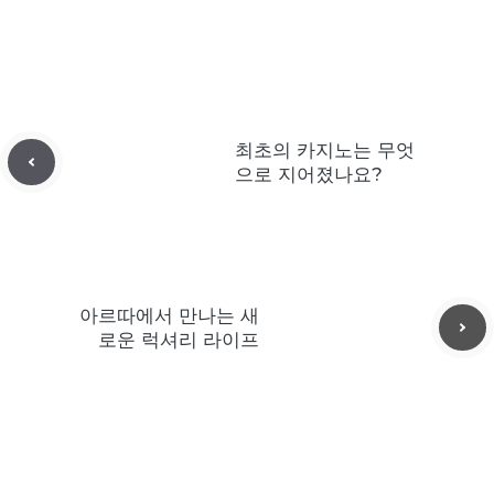
최초의 카지노는 무엇
으로 지어졌나요?
아르따에서 만나는 새
로운 럭셔리 라이프