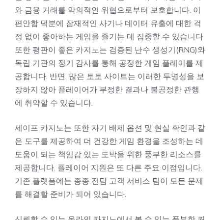
와 금융 거래를 악의적인 위협으로부터 보호합니다. 이
편안함 덕분에 잠재적인 사기나 데이터 유출에 대한 걱
정 없이 좋아하는 게임을 즐기는 데 집중할 수 있습니다.
또한 평판이 좋은 카지노는 검증된 난수 생성기(RNG)와
독립 기관의 정기 감사를 통해 공정한 게임 플레이를 제
공합니다. 반면, 많은 토토 사이트는 이러한 투명성을 보
장하지 않아 플레이어가 부정한 결과나 불공정한 관행
에 취약할 수 있습니다.
세이프 카지노는 또한 자기 배제 옵션 및 현실 확인과 같
은 도구를 제공하여 더 건강한 게임 환경을 조성하는 데
도움이 되는 책임감 있는 도박을 위한 풍부한 리소스를
제공합니다. 플레이어 지원은 또 다른 주요 이점입니다.
기존 플랫폼에는 종종 전담 고객 서비스 팀이 모든 문제
를 해결할 준비가 되어 있습니다.
신뢰할 수 있는 온라인 카지노에서 볼 수 있는 풍부한 커