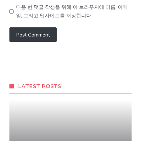
다음 번 댓글 작성을 위해 이 브라우저에 이름, 이메
일, 그리고 웹사이트를 저장합니다.
LATEST POSTS