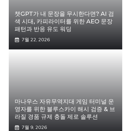
챗GPT가 내 문장을 무시한다면? AI 검
색 시대, 카피라이터를 위한 AEO 문장
패턴과 반응 유도 워딩
7월 22, 2026
마나우스 자유무역지대 게임 터미널 운
영자를 위한 블루스카이 해시 검증 & 브
라질 경품 규제 충돌 제로 솔루션
7월 9, 2026