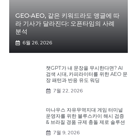
GEO·AEO, 같은 키워드라도 앵글에 따
라 기사가 달라진다: 오픈타임의 사례
분석
6월 26, 2026
챗GPT가 내 문장을 무시한다면? AI
검색 시대, 카피라이터를 위한 AEO 문
장 패턴과 반응 유도 워딩
7월 22, 2026
마나우스 자유무역지대 게임 터미널
운영자를 위한 블루스카이 해시 검증
& 브라질 경품 규제 충돌 제로 솔루션
7월 9, 2026