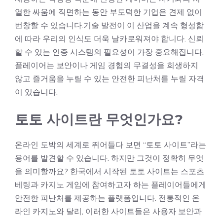
열한 싸움에 직면하는 동안 부도덕한 기업은 견제 없이
번창할 수 있습니다.기술 발전이 이 산업을 계속 형성함
에 따라 우리의 인식도 더욱 날카로워져야 합니다. 신뢰
할 수 있는 인증 시스템의 필요성이 가장 중요해집니다.
플레이어는 보안이나 게임 경험의 무결성을 희생하지
않고 즐거움을 누릴 수 있는 안전한 피난처를 누릴 자격
이 있습니다.
토토 사이트란 무엇인가요?
온라인 도박의 세계로 뛰어들다 보면 “토토 사이트”라는
용어를 발견할 수 있습니다. 하지만 그것이 정확히 무엇
을 의미할까요? 한국에서 시작된 토토 사이트는 스포츠
베팅과 카지노 게임에 참여하고자 하는 플레이어들에게
안전한 피난처를 제공하는 플랫폼입니다. 전통적인 온
라인 카지노와 달리, 이러한 사이트들은 사용자 보안과