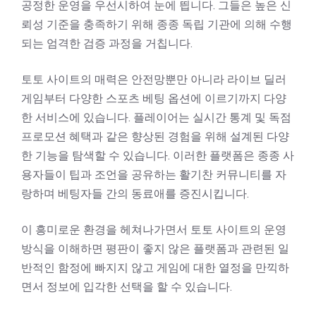
공정한 운영을 우선시하여 눈에 띕니다. 그들은 높은 신
뢰성 기준을 충족하기 위해 종종 독립 기관에 의해 수행
되는 엄격한 검증 과정을 거칩니다.
토토 사이트의 매력은 안전망뿐만 아니라 라이브 딜러
게임부터 다양한 스포츠 베팅 옵션에 이르기까지 다양
한 서비스에 있습니다. 플레이어는 실시간 통계 및 독점
프로모션 혜택과 같은 향상된 경험을 위해 설계된 다양
한 기능을 탐색할 수 있습니다. 이러한 플랫폼은 종종 사
용자들이 팁과 조언을 공유하는 활기찬 커뮤니티를 자
랑하며 베팅자들 간의 동료애를 증진시킵니다.
이 흥미로운 환경을 헤쳐나가면서 토토 사이트의 운영
방식을 이해하면 평판이 좋지 않은 플랫폼과 관련된 일
반적인 함정에 빠지지 않고 게임에 대한 열정을 만끽하
면서 정보에 입각한 선택을 할 수 있습니다.