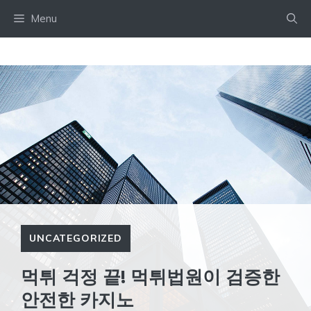
Skip
Menu
to
content
UNCATEGORIZED
먹튀 걱정 끝! 먹튀법원이 검증한
안전한 카지노