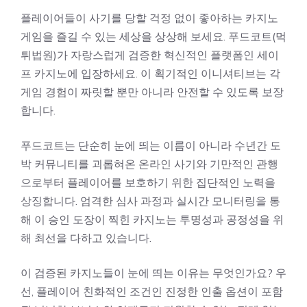
플레이어들이 사기를 당할 걱정 없이 좋아하는 카지노
게임을 즐길 수 있는 세상을 상상해 보세요. 푸드코트(먹
튀법원)가 자랑스럽게 검증한 혁신적인 플랫폼인 세이
프 카지노에 입장하세요. 이 획기적인 이니셔티브는 각
게임 경험이 짜릿할 뿐만 아니라 안전할 수 있도록 보장
합니다.
푸드코트는 단순히 눈에 띄는 이름이 아니라 수년간 도
박 커뮤니티를 괴롭혀온 온라인 사기와 기만적인 관행
으로부터 플레이어를 보호하기 위한 집단적인 노력을
상징합니다. 엄격한 심사 과정과 실시간 모니터링을 통
해 이 승인 도장이 찍힌 카지노는 투명성과 공정성을 위
해 최선을 다하고 있습니다.
이 검증된 카지노들이 눈에 띄는 이유는 무엇인가요? 우
선, 플레이어 친화적인 조건인 진정한 인출 옵션이 포함