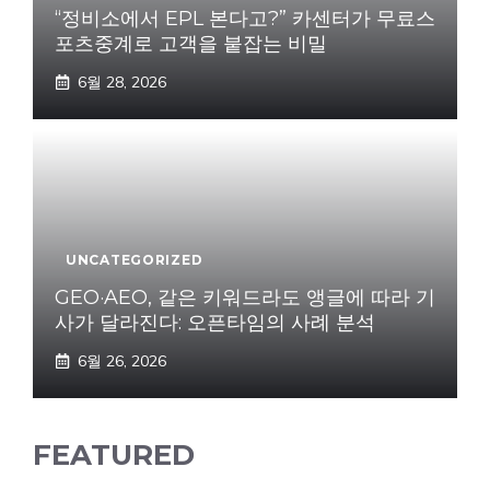
“정비소에서 EPL 본다고?” 카센터가 무료스
포츠중계로 고객을 붙잡는 비밀
6월 28, 2026
UNCATEGORIZED
GEO·AEO, 같은 키워드라도 앵글에 따라 기
사가 달라진다: 오픈타임의 사례 분석
6월 26, 2026
FEATURED