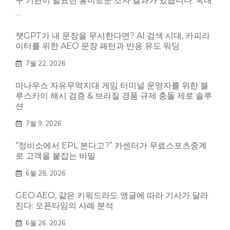
…
챗GPT가 내 문장을 무시한다면? AI 검색 시대, 카피라
이터를 위한 AEO 문장 패턴과 반응 유도 워딩
7월 22, 2026
마나우스 자유무역지대 게임 터미널 운영자를 위한 블
루스카이 해시 검증 & 브라질 경품 규제 충돌 제로 솔루
션
7월 9, 2026
“정비소에서 EPL 본다고?” 카센터가 무료스포츠중계
로 고객을 붙잡는 비밀
6월 28, 2026
GEO·AEO, 같은 키워드라도 앵글에 따라 기사가 달라
진다: 오픈타임의 사례 분석
6월 26, 2026