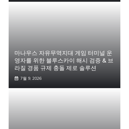
마나우스 자유무역지대 게임 터미널 운
영자를 위한 블루스카이 해시 검증 & 브
라질 경품 규제 충돌 제로 솔루션
7월 9, 2026