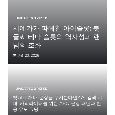
UNCATEGORIZED
서예가가 파헤친 아이슬롯: 붓
글씨 테마 슬롯의 역사성과 랜
덤의 조화
7월 23, 2026
UNCATEGORIZED
챗GPT가 내 문장을 무시한다면? AI 검색 시
대, 카피라이터를 위한 AEO 문장 패턴과 반
응 유도 워딩