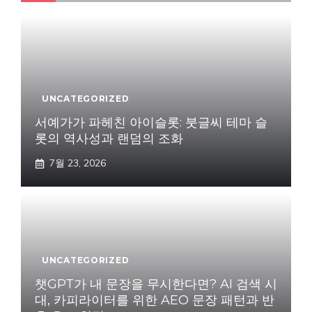
UNCATEGORIZED
서예가가 파헤친 아이슬롯: 붓글씨 테마 슬
롯의 역사성과 랜덤의 조화
7월 23, 2026
UNCATEGORIZED
챗GPT가 내 문장을 무시한다면? AI 검색 시
대, 카피라이터를 위한 AEO 문장 패턴과 반