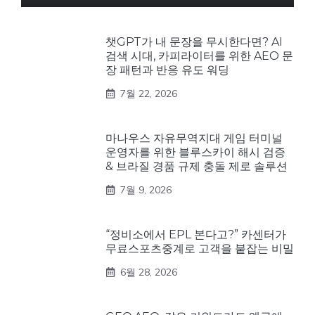
챗GPT가 내 문장을 무시한다면? AI
검색 시대, 카피라이터를 위한 AEO 문
장 패턴과 반응 유도 워딩
7월 22, 2026
마나우스 자유무역지대 게임 터미널
운영자를 위한 블루스카이 해시 검증
& 브라질 경품 규제 충돌 제로 솔루션
7월 9, 2026
“정비소에서 EPL 본다고?” 카센터가
무료스포츠중계로 고객을 붙잡는 비밀
6월 28, 2026