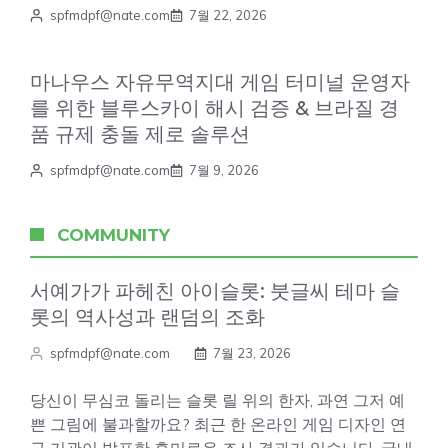
spfmdpf@nate.com
7월 22, 2026
마나우스 자유무역지대 게임 터미널 운영자
를 위한 블루스카이 해시 검증 & 브라질 경
품 규제 충돌 제로 솔루션
spfmdpf@nate.com
7월 9, 2026
COMMUNITY
서예가가 파헤친 아이슬롯: 붓글씨 테마 슬
롯의 역사성과 랜덤의 조화
spfmdpf@nate.com
7월 23, 2026
당신이 무심코 돌리는 슬롯 릴 위의 한자, 과연 그저 예
쁜 그림에 불과할까요? 최근 한 온라인 게임 디자인 연
구 기관이 발표한 흥미로운 조사 결과가 있습니다. 국내