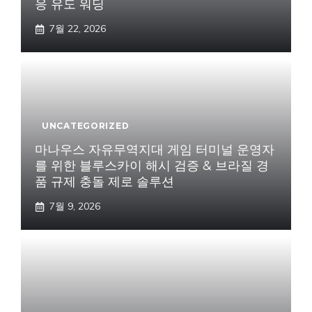
응 유도 워딩
7월 22, 2026
UNCATEGORIZED
마나우스 자유무역지대 게임 터미널 운영자
를 위한 블루스카이 해시 검증 & 브라질 경
품 규제 충돌 제로 솔루션
7월 9, 2026