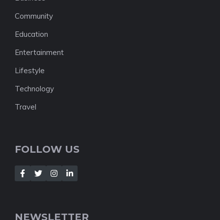
Community
Education
Entertainment
Lifestyle
Technology
Travel
FOLLOW US
NEWSLETTER